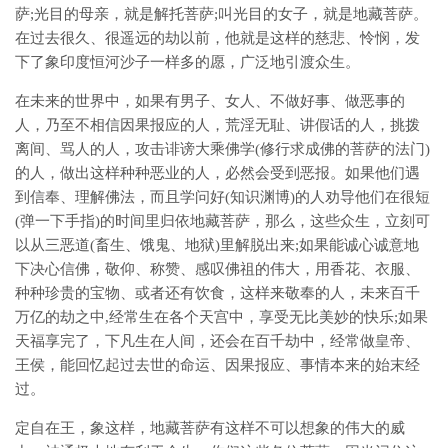
萨;光目的母亲，就是解托菩萨;叫光目的女子，就是地藏菩萨。
在过去很久、很遥远的劫以前，他就是这样的慈悲、怜悯，发
下了象印度恒河沙子一样多的愿，广泛地引渡众生。
在未来的世界中，如果有男子、女人、不做好事、做恶事的
人，乃至不相信因果报应的人，荒淫无耻、讲假话的人，挑拨
离间、骂人的人，攻击诽谤大乘佛学(修行求成佛的菩萨的法门)
的人，做出这样种种恶业的人，必然会受到恶报。如果他们遇
到信奉、理解佛法，而且学问好(知识渊博)的人劝导他们在很短
(弹一下手指)的时间里归依地藏菩萨，那么，这些众生，立刻可
以从三恶道(畜生、饿鬼、地狱)里解脱出来;如果能诚心诚意地
下决心信佛，敬仰、称赞、感叹佛祖的伟大，用香花、衣服、
种种珍贵的宝物、或者还有饮食，这样来敬奉的人，未来百千
万亿的劫之中,经常生在各个天宫中，享受无比美妙的快乐;如果
天福享完了，下凡生在人间，还会在百千劫中，经常做皇帝、
王侯，能回忆起过去世的命运、因果报应、事情本来的始末经
过。
定自在王，象这样，地藏菩萨有这样不可以想象的伟大的威