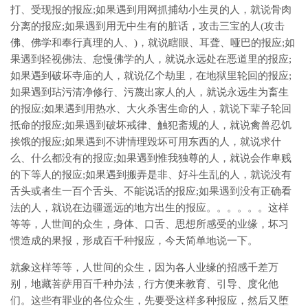
打、受现报的报应;如果遇到用网抓捕幼小生灵的人，就说骨肉
分离的报应;如果遇到用无中生有的脏话，攻击三宝的人(攻击
佛、佛学和奉行真理的人、)，就说瞎眼、耳聋、哑巴的报应;如
果遇到轻视佛法、怠慢佛学的人，就说永远处在恶道里的报应;
如果遇到破坏寺庙的人，就说亿个劫里，在地狱里轮回的报应;
如果遇到玷污清净修行、污蔑出家人的人，就说永远生为畜生
的报应;如果遇到用热水、大火杀害生命的人，就说下辈子轮回
抵命的报应;如果遇到破坏戒律、触犯斋规的人，就说禽兽忍饥
挨饿的报应;如果遇到不讲情理毁坏可用东西的人，就说求什
么、什么都没有的报应;如果遇到惟我独尊的人，就说会作卑贱
的下等人的报应;如果遇到搬弄是非、好斗生乱的人，就说没有
舌头或者生一百个舌头、不能说话的报应;如果遇到没有正确看
法的人，就说在边疆遥远的地方出生的报应。。。。。。这样
等等，人世间的众生，身体、口舌、思想所感受的业缘，坏习
惯造成的果报，形成百千种报应，今天简单地说一下。
就象这样等等，人世间的众生，因为各人业缘的招感千差万
别，地藏菩萨用百千种办法，行方便来教育、引导、度化他
们。这些有罪业的各位众生，先要受这样多种报应，然后又堕