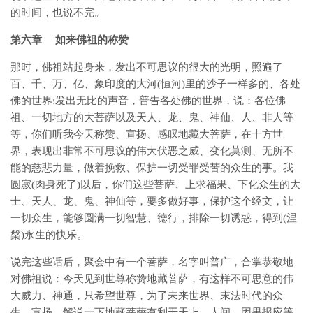
的时间，也说不完。
第六章 如来佛祖的称赞
那时，佛祖站起身来，发出不可思议的很大的光明，照遍了
百、千、万、亿、象印度的大河(恒河)里的沙子一样多的、各处
佛的世界;发出无比的声音，普告各处佛的世界，说：各位佛
祖、一切地方的大菩萨以及天人、龙、鬼、神仙、人、非人等
等，你们听我今天称赞、宣扬、感叹地藏大菩萨，在十方世
界，表现出非常不可思议的伟大伏恶之威、变化莫测、无所不
能的慈悲力量，做着挽救、保护一切受罪受苦的众生的事。我
圆寂(肉身死了)以后，你们这些菩萨、上求福果、下化众生的大
士、天人、龙、鬼、神仙等，要多做好事，保护这个经文，让
一切众生，能够圆满一切智慧、德行，排除一切诱惑，得到(涅
槃)永生的快乐。
说完这些话后，聚会中有一个菩萨，名字叫普广，合掌恭敬地
对佛祖说：今天见到世尊称赞地藏菩萨，有这样不可思意的伟
大威力、神通，只希望世尊，为了未来世界、末法时代的众
生，宣扬、解说一下地藏菩萨有利于天上、人间、因果报应等