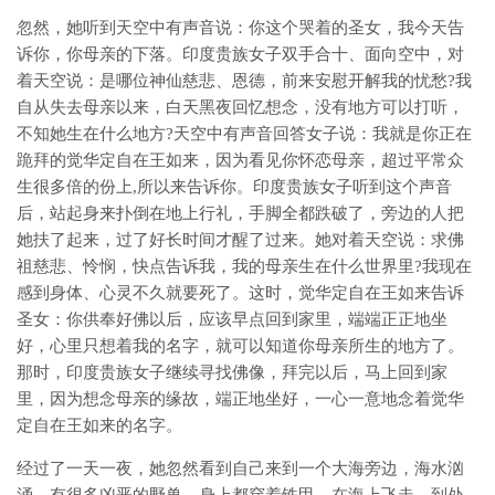
忽然，她听到天空中有声音说：你这个哭着的圣女，我今天告
诉你，你母亲的下落。印度贵族女子双手合十、面向空中，对
着天空说：是哪位神仙慈悲、恩德，前来安慰开解我的忧愁?我
自从失去母亲以来，白天黑夜回忆想念，没有地方可以打听，
不知她生在什么地方?天空中有声音回答女子说：我就是你正在
跪拜的觉华定自在王如来，因为看见你怀恋母亲，超过平常众
生很多倍的份上,所以来告诉你。印度贵族女子听到这个声音
后，站起身来扑倒在地上行礼，手脚全都跌破了，旁边的人把
她扶了起来，过了好长时间才醒了过来。她对着天空说：求佛
祖慈悲、怜悯，快点告诉我，我的母亲生在什么世界里?我现在
感到身体、心灵不久就要死了。这时，觉华定自在王如来告诉
圣女：你供奉好佛以后，应该早点回到家里，端端正正地坐
好，心里只想着我的名字，就可以知道你母亲所生的地方了。
那时，印度贵族女子继续寻找佛像，拜完以后，马上回到家
里，因为想念母亲的缘故，端正地坐好，一心一意地念着觉华
定自在王如来的名字。
经过了一天一夜，她忽然看到自己来到一个大海旁边，海水汹