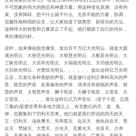
生灵涂炭的世界上)。在这五浊同时存在的丑恶世界中，表现出
不可想象的伟大的慈悲和神通力量。用这种变化莫测、没有拘
束、没有障碍、想干什么就干什么、无所不能的力量，协调、
说服性格刚强的众生，让大家知道了脱离苦、获得乐的方法。
这种伟大的智慧和力量真正了不起。他们都派了自己的侍从，
来向佛祖问好。
这时，如来佛祖面含微笑、发出百千万亿大光明云。就是大圆
满光明云、大慈悲光明云、大智慧光明云、大般若光明云、大
三昧光明云、大吉祥光明云、大福德光明云、大功德光明云、
大归依光明云、大赞叹光明云。。。。。。放出这样亿万光明
云后，又发出各种美妙的声音。就是修行达到正果时高兴的声
音、慈悲的声音、欢喜施舍的声音、清净没有烦恼的声音、智
慧的声音、大智慧声音、狮子吼音、大狮子吼音、云雷音、大
云雷音。。。。。。发出这样亿亿万声音后，(安于十恶、忍受
三毒的)娑婆世界和各地方国土上，有无数亿的天、龙、鬼、
神、也聚集到了忉利天宫来。他们就是我们所说的四天的天
王：忉利天、须炎摩天、兜率驼天、化乐天、他化自在天、梵
众天、梵辅天、大梵天、少光天、无量光天、光音天、少净
天、无量净天、偏净天、福生天、福爱天、广果天、无想天、