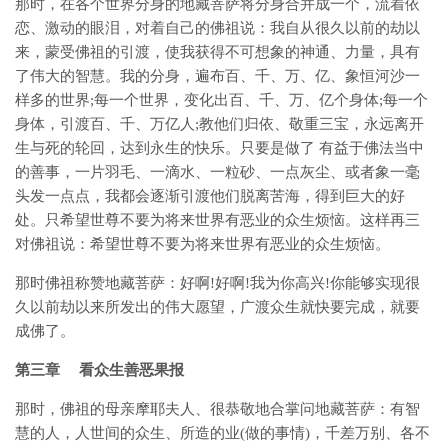
那时，在各个世界分身的地藏菩萨将分身合并成一个，流着依
恋、激动的眼泪，对着自己的佛祖说：我自从很久以前的劫以
来，蒙受佛祖的引渡，使我获得不可想象的神通、力量，具有
了伟大的智慧。我的分身，遍布百、千、万、亿、象恒河沙一
样多的世界;每一个世界，变化出百、千、万、亿个身体;每一个
身体，引渡百、千、万亿人;教他们归依、敬重三宝，永远离开
生与死的轮回，达到永生的快乐。只要是做了 有益于佛法当中
的善事，一片羽毛、一滴水、一粒砂、一点灰尘、或者象一毫
头发一点点，我都会逐渐引渡他们脱离苦海，得到巨大的好
处。只希望世尊不要为将来世界有恶业的众生烦恼。这样再三
对佛祖说：希望世尊不要为将来世界有恶业的众生烦恼。
那时佛祖称赞地藏菩萨：好啊!好啊!我为你高兴!你能够实现很
久以前劫以来所发出的伟大愿望，广渡众生就快要完成，就要
成佛了。
第三章 看众生善恶果报
那时，佛祖的母亲摩耶夫人、很恭敬地合掌问地藏菩萨：有智
慧的人，人世间的众生、所造的业(做的事情)，千差万别、各不