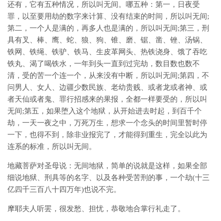
还有，它有五种情况，所以叫无间。哪五种：第一，日夜受
罪，以至要用劫的数字来计算、没有结束的时间，所以叫无间;
第二，一个人是满的，再多人也是满的，所以叫无间;第三，刑
具有叉、棒、鹰、蛇、狼、狗、锥、磨、锯、凿、锉、汤锅、
铁网、铁绳、铁驴、铁马、生皮革网头、热铁浇身、饿了吞吃
铁丸、渴了喝铁水，一年到头一直到过完劫，数目数也数不
清，受的苦一个连一个，从来没有中断，所以叫无间;第四，不
问男人、女人、边疆少数民族、老幼贵贱、或者龙或者神、或
者天仙或者鬼、罪行招感来的果报，全都一样要受的，所以叫
无间;第五，如果堕入这个地狱，从开始进去时起，到百千个
劫，一天一夜之中，万死万生，想求一个念头的时间里暂时停
一下，也得不到，除非业报完了，才能得到重生，完全以此为
连系的标准，所以叫无间。
地藏菩萨对圣母说：无间地狱，简单的说就是这样，如果全部
细说地狱、刑具等的名字、以及各种受苦刑的事，一个劫(十三
亿四千三百八十四万年)也说不完。
摩耶夫人听罢，很发愁、担忧，恭敬地合掌行礼走了。