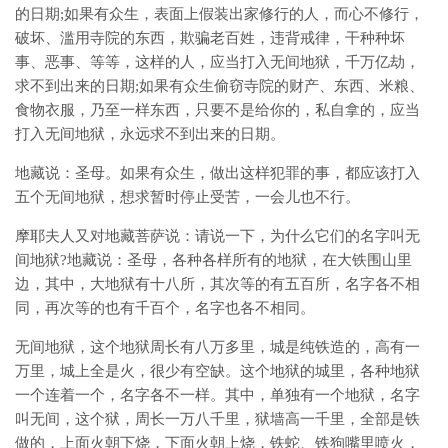
的日期;如果有众生，表面上假装出家修行的人，而心不修行，
破坏、滥用寺院的东西，欺骗老百姓，违背戒律，干种种坏
事、恶事、等等，这样的人，应当打入无间地狱，千万亿劫，
求不到出来的日期;如果有众生偷窃寺院的财产、东西、米粮、
食物衣服，乃至一样东西，只要不是给你的，私自拿的，应当
打入无间地狱，永远求不到出来的日期。
地藏说：圣母。如果有众生，做出这样犯罪的事，都应该打入
五个无间地狱，想求暂时停止受苦，一会儿也不行。
摩耶夫人又对地藏菩萨说：请说一下，为什么它们的名字叫无
间地狱?地藏说：圣母，各种各样所有的地狱，在大铁围山里
边，其中，大地狱有十八所，其次等的有五百所，名字各不相
同，再次等的也有千百个，名字也各不相同。
无间地狱，这个地狱周长有八万多里，城是纯铁造的，高有一
万里，城上全是火，很少有空缺。这个地狱的城里，各种地狱
一个连着一个，名字各不一样。其中，单独有一个地狱，名字
叫无间，这个狱，周长一万八千里，狱墙高一千里，全部是铁
做的，上面火朝下烧，下面火朝上烧，铁蛇、铁狗嘴里喷火，