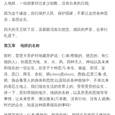
人地狱，一动就要经过多少劫数，没有出来的日期。
因为这个缘故，你们保护人民、保护国家，不要让这些各种恶
业，迷惑众生。
四天的天王听了后，流着眼泪发出慈悲、感叹的声音，合掌行
礼退下。
第五章 地狱的名称
那时，普贤大菩萨对地藏菩萨说：仁者(尊敬的、慈悲的、有仁
德的人)，你愿意为地、水、火、风、四种天人、神仙以及未来
和现在的一切众生，在安于十种恶习-杀生、偷盗、邪淫、妄
语、恶口、两舌、贪欲、嗔(chen)恚(huei)、愚痴;忍受三毒-贪、
嗔、痴会毒害人的身体和思想;以及陷在各种烦恼中、不肯出来
的堪忍土地上、我们现在生活的世界上的、受罪受苦的众生，
讲一下，受到罪报的地方、地狱的名称，以及所受的恶报等等
事情，让未来世界、佛法微末(只有教、没有行动、没有人成佛)
时代的众生，知道这种因果报应的事吗?