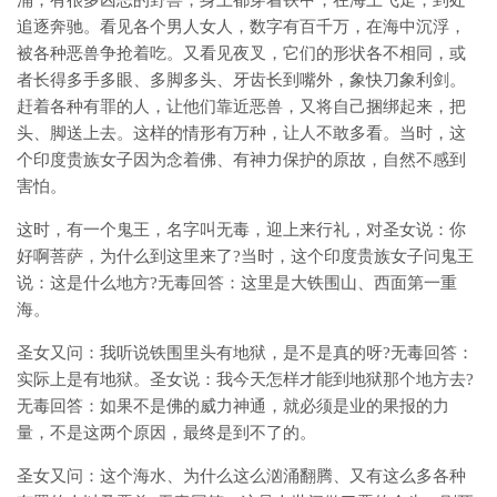
涌，有很多凶恶的野兽，身上都穿着铁甲，在海上飞走，到处
追逐奔驰。看见各个男人女人，数字有百千万，在海中沉浮，
被各种恶兽争抢着吃。又看见夜叉，它们的形状各不相同，或
者长得多手多眼、多脚多头、牙齿长到嘴外，象快刀象利剑。
赶着各种有罪的人，让他们靠近恶兽，又将自己捆绑起来，把
头、脚送上去。这样的情形有万种，让人不敢多看。当时，这
个印度贵族女子因为念着佛、有神力保护的原故，自然不感到
害怕。
这时，有一个鬼王，名字叫无毒，迎上来行礼，对圣女说：你
好啊菩萨，为什么到这里来了?当时，这个印度贵族女子问鬼王
说：这是什么地方?无毒回答：这里是大铁围山、西面第一重
海。
圣女又问：我听说铁围里头有地狱，是不是真的呀?无毒回答：
实际上是有地狱。圣女说：我今天怎样才能到地狱那个地方去?
无毒回答：如果不是佛的威力神通，就必须是业的果报的力
量，不是这两个原因，最终是到不了的。
圣女又问：这个海水、为什么这么汹涌翻腾、又有这么多各种