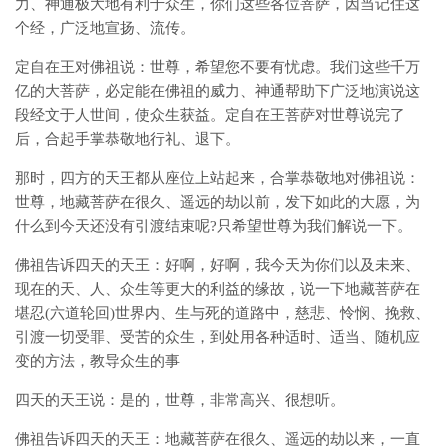
力、神通极大地有利于众生，你们这些各位菩萨，因当记住这
个经，广泛地宣扬、流传。
定自在王对佛祖说：世尊，希望您不要有忧虑。我们这些千万
亿的大菩萨，必定能在佛祖的威力、神通帮助下广泛地演说这
段经文于人世间，使众生获益。定自在王菩萨对世尊说完了
后，合起手掌恭敬地行礼、退下。
那时，四方的天王都从座位上站起来，合掌恭敬地对佛祖说：
世尊，地藏菩萨在很久、遥远的劫以前，发下如此的大愿，为
什么到今天还没有引渡结束呢?只希望世尊为我们解说一下。
佛祖告诉四天的天王：好啊，好啊，我今天为你们以及未来、
现在的天、人、众生等更大的利益的缘故，说一下地藏菩萨在
堪忍(六道轮回)世界内、生与死的道路中，慈悲、怜悯、挽救、
引渡一切受罪、受苦的众生，到处用各种适时、适当、随机应
变的方法，教导众生的事
四天的天王说：是的，世尊，非常高兴、很想听。
佛祖告诉四天的天王：地藏菩萨在很久、遥远的劫以来，一直