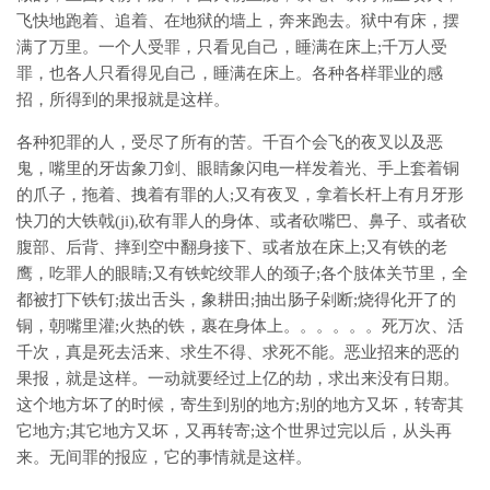
飞快地跑着、追着、在地狱的墙上，奔来跑去。狱中有床，摆
满了万里。一个人受罪，只看见自己，睡满在床上;千万人受
罪，也各人只看得见自己，睡满在床上。各种各样罪业的感
招，所得到的果报就是这样。
各种犯罪的人，受尽了所有的苦。千百个会飞的夜叉以及恶
鬼，嘴里的牙齿象刀剑、眼睛象闪电一样发着光、手上套着铜
的爪子，拖着、拽着有罪的人;又有夜叉，拿着长杆上有月牙形
快刀的大铁戟(ji),砍有罪人的身体、或者砍嘴巴、鼻子、或者砍
腹部、后背、摔到空中翻身接下、或者放在床上;又有铁的老
鹰，吃罪人的眼睛;又有铁蛇绞罪人的颈子;各个肢体关节里，全
都被打下铁钉;拔出舌头，象耕田;抽出肠子剁断;烧得化开了的
铜，朝嘴里灌;火热的铁，裹在身体上。。。。。。死万次、活
千次，真是死去活来、求生不得、求死不能。恶业招来的恶的
果报，就是这样。一动就要经过上亿的劫，求出来没有日期。
这个地方坏了的时候，寄生到别的地方;别的地方又坏，转寄其
它地方;其它地方又坏，又再转寄;这个世界过完以后，从头再
来。无间罪的报应，它的事情就是这样。