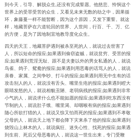
到今天，引导、解脱众生,还没有完成誓愿。他慈悲、怜悯这个
世界上的受罪受苦的众生，又看见未来无数的劫之中，因果循
环，象藤蔓一样不能暂断，因为这个原因，又发下重誓。就这
样，地藏菩萨在六道轮回的世界、人世间，行百、千、万、亿
的方便，是为了因地制宜地教导度化众生。
四天的天王，地藏菩萨遇到被杀至死的人，就说过去世害了
人，所以短命的报应;如果遇到偷窃盗贼，就说贫穷、受苦的报
应;如果遇到荒淫无耻、跟不是夫妻以外的男女私通的人，就说
鸟雀、鸽子、鸳鸯的报应;如果遇到用恶毒的话骂人的人，就说
亲眷、家属、之间争吵、打斗的报应;如果遇到用无中生有的话
攻击别人的人，就说没有舌头、嘴里生疮的报应;如果遇到瞪大
眼睛发怒的人，就说相貌丑陋、老弱病残的报应;如果遇到非常
小气的人，就说求什么也不能如愿的报应;如果遇到吃东西没有
节制的人，就说肚子饿、嘴里渴、却咽喉有病的报应;如果遇到
随心所欲打猎的人，就说又惊又怕而死的报应;如果遇到不孝敬
父母的人，就说天上地下都会降下灾来杀了他的报应;如果遇到
烧毁山上林木的人，就说疯狂、迷失心性、找死的报应;如果遇
到生前、死后父母恶毒的人，就说这一世生出来，专门受鞭