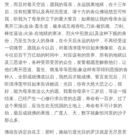
哭，而且对着天空说：愿我的母亲，永远脱离地狱，在十三年
后，没有犯重罪以及再经历恶道。请十方的各位佛祖慈悲可怜
我，听我为了母亲所立下的重大誓言：如果能让我的母亲永远
离开三涂(血涂-畜生道，被杀或互相吞吃;刀涂-被饥饿、刀剑、
棒仗逼迫;火涂-在地狱的寒冰、烈火中煎熬)以及这种下贱的身
份，乃至生为女人的身体，在今天后永远的劫中，不再经受这
一切痛苦，愿我从今以后，对着清净莲华目如来佛像前、在从
今往后百千万亿劫的时间中，对应该有的世界、所有的地狱以
及三恶道中，各种受罪受苦的众生，发誓都愿意解救他们，让
他们离开恶道、畜生、饿鬼等等恶报;象这样有罪得到恶报的各
种人，全部成就佛道以后，我然后才能成佛。誓言发完后，只
听清净莲华目如来告诉她说：光目，你有大慈大悲之心，很
好，能为母亲发这么大的愿。我看你母亲十三岁后，等这一报
结束，已经产生一心修行求出世的志愿，寿命有一百岁。过了
这个果报后，应当生在无忧国的土地上，寿命有不可计算的
劫，最后成就佛的果报，广度人、天，数字就象恒河里的沙子
那么多。
佛祖告诉定自在王：那时，施福引渡光目的罗汉就是无尽意菩