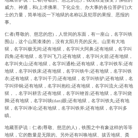
地藏菩萨说：仁者(尊敬的、慈悲的您)，我现在是接受了佛祖的
威力、神通，和(上求佛果、下化众生、办大事的各位菩萨们)大
士的力量，简单地说一下地狱的名称以及犯罪的果报、恶报的
事。
仁者(尊敬的、慈悲的您)，人世间的东面，有一座山，名字叫铁
围山，这个山黑漆漆的，没有太阳月亮的反光。山里有大地
狱，名字叫极无间;还有地狱，名字叫大阿鼻;还有地狱，名字叫
四角;还有地狱，名字叫飞刀;还有地狱，名字叫火箭;还有地狱，
名字叫夹山;还有地狱，名字叫通枪;还有地狱，名字叫铁车;还有
地狱，名字叫铁床;还有地狱，名字叫铁牛;还有地狱，名字叫铁
衣;还有地狱，名字叫千刃;还有地狱，名字叫铁驴;还有地狱，名
字叫烊铜;还有地狱，名字叫抱柱;还有地狱，名字叫流火;还有地
狱，，名字叫耕舌;还有地狱，名字叫锉首;还有地狱，名字叫烧
脚;还有地狱，名字叫啖(dan)眼;还有地狱，名字叫铁丸;还有地
狱，名字叫诤论;还有地狱，名字叫铁斧;还有地狱，名字叫多
瞋。
地藏菩萨说：仁者(尊敬、慈悲的人)，铁围之中有象这样的等等
地狱，它的数量是无限的。另外还有叫唤地狱、拔舌地狱、粪