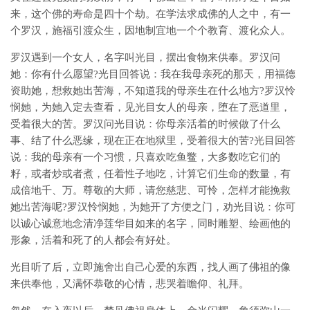
来，这个佛的寿命是四十个劫。在学法求成佛的人之中，有一
个罗汉，施福引渡众生，因地制宜地一个个教育、渡化众人。
罗汉遇到一个女人，名字叫光目，摆出食物来供奉。罗汉问
她：你有什么愿望?光目回答说：我在我母亲死的那天，用福德
资助她，想救她出苦海，不知道我的母亲生在什么地方?罗汉怜
悯她，为她入定去查看，见光目女人的母亲，堕在了恶道里，
受着很大的苦。罗汉问光目说：你母亲活着的时候做了什么
事、结了什么恶缘，现在正在地狱里，受着很大的苦?光目回答
说：我的母亲有一个习惯，只喜欢吃鱼鳖，大多数吃它们的
籽，或者炒或者煮，任着性子地吃，计算它们生命的数量，有
成倍地千、万。尊敬的大师，请您慈悲、可怜，怎样才能挽救
她出苦海呢?罗汉怜悯她，为她开了方便之门，劝光目说：你可
以诚心诚意地念清净莲华目如来的名字，同时雕塑、绘画他的
形象，活着和死了的人都会有好处。
光目听了后，立即施舍出自己心爱的东西，找人画了佛祖的像
来供奉他，又满怀恭敬的心情，悲哭着瞻仰、礼拜。