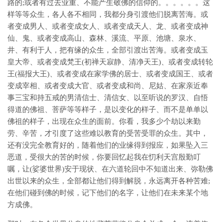
路的;或者有过去业重、不能产生敬佛的信仰的。。。。。。这
样等等众生，各人各不相同，我都分身引渡他们脱离苦海。或
者变成男人、或者变成女人、或者变成天人、龙、或者变成神
仙、鬼、或者变成高山、森林、溪流、平原、池塘、泉水、
井、有利于人，把有缘的众生，全部引渡出苦海。或者变成玉
皇大帝、或者变成梵王(初禅天寂静、清净天王)、或者变成转轮
王(福报大王)、或者变成在家学佛的居士、或者变成国王、或者
变成宰相、或者变成大官、或者变成和尚、尼姑、在家亲近奉
事三宝和持五戒的男清信士、清信女、以至听说的罗汉、自悟
得道的佛祖、菩萨等等样子，是以变化的样子、而不是单单以
佛祖的样子，出现在众生的面前。你看，我多少个劫以来勤
劳、辛苦，才引度了这些难以教育的受苦受罪的众生。其中，
还有没完全教育好的，随着他们的业缘得到报应，如果坠入三
恶道，受很大的苦的时候，你要回忆起我在忉利天宫殷勤叮
嘱，让(娑婆世界)安于现状、在六道轮回中不知道出来、弥勒佛
出世以来的众生，全部都让他们得到解脱，永远离开各种苦难;
在他们碰到佛的时候，记下他们的名字，让他们在未来某个地
方成佛。