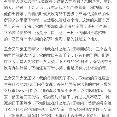
有罪的人以及恶兽?无毒回答：这是人世间做了恶的众生、刚死
的人。经过四十九天后，没有后代为他们作善事、积功德，救
他们出苦难，活着的时候又没有结下善缘，应当根据自己的业
所招来的果报下地狱，自然要先渡过这个海。这海的东面十万
里，还有一个海，它的苦要加倍;那个海的东面，还有一个海，
它的苦又要加倍。这是身、口、意、三种业的恶因所感招来
的，它们有一个共同的名字叫业海，指的就是这个地方。
圣女又问鬼王无毒说：地狱在什么地方?无毒回答说：三个业海
的里面就是大地狱，它的数目有百千个，各有各的不同。所以
讲它大，是因为它有十八大类，下面有500个种类，所受的苦毒
没有办法计量，下面还有百千小类，也是没有办法计量的苦。
圣女又问大鬼王说：我的母亲刚死了不久，不知她的灵魂应当
生在什么地方?鬼王问圣女说：菩萨的母亲在活着的时候习惯怎
么行事?圣女回答说：我的母亲看法不正确，说过讽刺佛宝、法
宝、僧宝这三宝的话，假如暂时相信了，转过去又不敬了，她
死的日子虽然少，不知到生在什么地方?无毒问：菩萨的母亲姓
什么叫什么?圣女回答说：我的父亲、母亲都是印度贵族，父亲
叫尸罗善现，母亲叫悦帝利。无毒双手合十告诉菩萨说：请圣