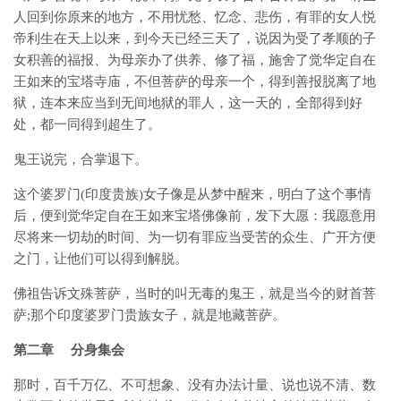
人回到你原来的地方，不用忧愁、忆念、悲伤，有罪的女人悦
帝利生在天上以来，到今天已经三天了，说因为受了孝顺的子
女积善的福报、为母亲办了供养、修了福，施舍了觉华定自在
王如来的宝塔寺庙，不但菩萨的母亲一个，得到善报脱离了地
狱，连本来应当到无间地狱的罪人，这一天的，全部得到好
处，都一同得到超生了。
鬼王说完，合掌退下。
这个婆罗门(印度贵族)女子像是从梦中醒来，明白了这个事情
后，便到觉华定自在王如来宝塔佛像前，发下大愿：我愿意用
尽将来一切劫的时间、为一切有罪应当受苦的众生、广开方便
之门，让他们可以得到解脱。
佛祖告诉文殊菩萨，当时的叫无毒的鬼王，就是当今的财首菩
萨;那个印度婆罗门贵族女子，就是地藏菩萨。
第二章 分身集会
那时，百千万亿、不可想象、没有办法计量、说也说不清、数