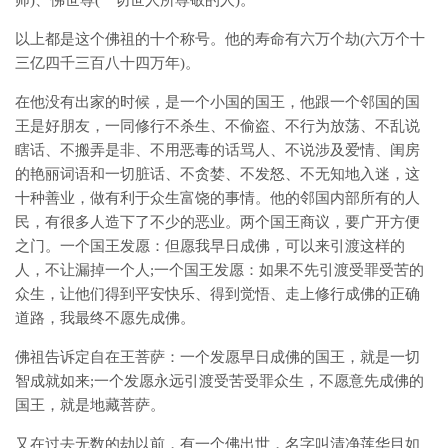
师)、佛世尊(一切世人所尊敬的人)。
以上都是这个佛祖的十个称号。他的寿命有六万个劫(六万个十
三亿四千三百八十四万年)。
在他没有出家的时候，是一个小国的国王，他跟一个邻国的国
王是好朋友，一同修行不杀生、不偷盗、不行为放荡、不乱说
瞎话、不搬弄是非、不用恶毒的话骂人、不说涉及爱情、闺房
的艳丽词语和一切脏话、不贪婪、不发怒、不无知地入迷，这
十种善业，做有利于众生富饶的事情。他的邻国内部所有的人
民，有很多人造下了不少的恶业。两个国王商议，要广开方便
之门。一个国王发愿：但愿我早日成佛，可以来引渡这样的
人，不让漏掉一个人;一个国王发愿：如果不先引渡受罪受苦的
众生，让他们得到平安快乐、得到觉悟、走上修行成佛的正确
道路，我最终不愿先成佛。
佛祖告诉定自在王菩萨：一个发愿早日成佛的国王，就是一切
智成就如来;一个发愿永远引渡受苦受罪众生，不愿意先成佛的
国王，就是地藏菩萨。
又在过去无数的劫以前，有一个佛出世，名字叫清净莲华目如