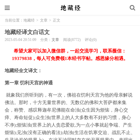
当前位置：
地藏经
>
文章
>
正文
地藏经译文白话文
2023-05-04 20:51:09
分类：
文章
阅读(8772)
评论(0)
希望大家可以加入微信群，一起交流学习，联系薇信：
19379838，每人可免费领1本经书字帖。感恩缘分相遇。
地藏经全文译文：
第一章 忉利天宫的神通
就象我们所听到的，有一次，佛祖在忉利天宫为他的母亲解说
佛法。那时，十方无量世界的、无数亿的佛和大菩萨都来集
会，称赞、感叹释迦牟尼佛能在命浊(众生因为烦恼，身心交
瘁、寿命短促);众生浊(世界上的人大多数有不好的习惯，身心
不净);烦恼浊(世界上的人贪恋爱欲,为一点小事就起争端、产生
烦恼);见浊(没有正确的看法);劫浊(生活在饥寒交迫、战乱不止、