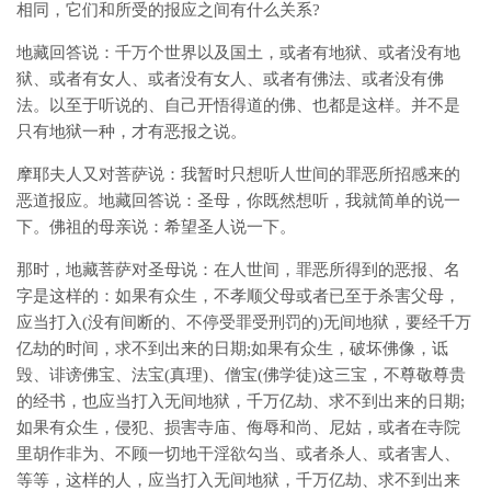
相同，它们和所受的报应之间有什么关系?
地藏回答说：千万个世界以及国土，或者有地狱、或者没有地
狱、或者有女人、或者没有女人、或者有佛法、或者没有佛
法。以至于听说的、自己开悟得道的佛、也都是这样。并不是
只有地狱一种，才有恶报之说。
摩耶夫人又对菩萨说：我暂时只想听人世间的罪恶所招感来的
恶道报应。地藏回答说：圣母，你既然想听，我就简单的说一
下。佛祖的母亲说：希望圣人说一下。
那时，地藏菩萨对圣母说：在人世间，罪恶所得到的恶报、名
字是这样的：如果有众生，不孝顺父母或者已至于杀害父母，
应当打入(没有间断的、不停受罪受刑罚的)无间地狱，要经千万
亿劫的时间，求不到出来的日期;如果有众生，破坏佛像，诋
毁、诽谤佛宝、法宝(真理)、僧宝(佛学徒)这三宝，不尊敬尊贵
的经书，也应当打入无间地狱，千万亿劫、求不到出来的日期;
如果有众生，侵犯、损害寺庙、侮辱和尚、尼姑，或者在寺院
里胡作非为、不顾一切地干淫欲勾当、或者杀人、或者害人、
等等，这样的人，应当打入无间地狱，千万亿劫、求不到出来