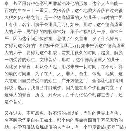
奉、甚至用各种色彩绘画雕塑油漆他的形象，这个人应当能一
百次的生在三十三重天。文殊菩萨，这个地藏大菩萨在过去很
久很久亿亿劫之前，是一个德高望重的人的儿子，当时的世界
上有佛，名字叫狮子奋迅具足万行如来。那时，这个德高望重
人的儿子，见到佛的相貌非常好，集千种福相为一身、非常庄
严，因为这个问那位佛祖：您做了什么善事、发了什么誓言，
才得到这么好的宝相?狮子奋迅具足万行如来告诉这个德高望重
人的儿子：要得到这个相貌，需要用很久的时间，超度、解脱
一切受苦的众生。文殊菩萨，那时 ，这个德高望重人的儿子，
因此发下誓言：我从今天起，用尽未来一切时间，在不可计算
的劫的时间里，为了在天、人、非天、畜生、饿鬼、地狱、这
六道轮回里受苦受罪的众生，广开方便之门，全部让他们得到
解脱，然后，我自己才能成佛。因为他在那个佛祖面前立下了
这样大的誓言，所以，到今天，百千万亿亿个劫都过去了，还
是个菩萨。
又在过去、不可想象、数不清的劫以前，当时的世界上有佛，
名字叫觉华定自在王如来，那个佛的寿命有四百千万亿无数的
劫。在学习佛法修炼成佛的人当中，有一个印度贵族(婆罗门族)