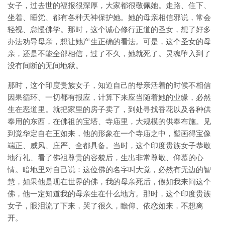
女子，过去世的福报很深厚，大家都很敬佩她。走路、住下、
坐着、睡觉、都有各种天神保护她。她的母亲相信邪说，常会
轻视、怠慢佛学。那时，这个诚心修行正道的圣女，想了好多
办法劝导母亲，想让她产生正确的看法。可是，这个圣女的母
亲，还是不能全部相信，过了不久，她就死了。灵魂堕入到了
没有间断的无间地狱。
那时，这个印度贵族女子，知道自己的母亲活着的时候不相信
因果循环、一切都有报应，计算下来应当随着她的业缘，必然
生在恶道里。就把家里的房子卖了，到处寻找香花以及各种供
奉用的东西，在佛祖的宝塔、寺庙里，大规模的供奉布施。见
到觉华定自在王如来，他的形象在一个寺庙之中，塑画得宝像
端正、威风、庄严、全都具备。当时，这个印度贵族女子恭敬
地行礼、看了佛祖尊贵的容貌后，生出非常尊敬、仰慕的心
情。暗地里对自己说：这位佛的名字叫大觉，必然有无边的智
慧，如果他是现在世界的佛，我的母亲死后，假如我来问这个
佛，他一定知道我的母亲生在什么地方。那时，这个印度贵族
女子，眼泪流了下来，哭了很久，瞻仰、依恋如来，不想离
开。