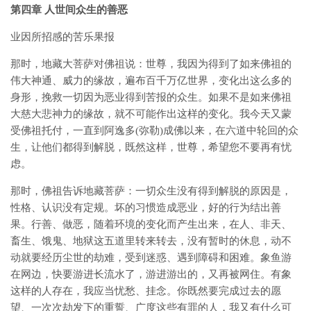
第四章 人世间众生的善恶
业因所招感的苦乐果报
那时，地藏大菩萨对佛祖说：世尊，我因为得到了如来佛祖的
伟大神通、威力的缘故，遍布百千万亿世界，变化出这么多的
身形，挽救一切因为恶业得到苦报的众生。如果不是如来佛祖
大慈大悲神力的缘故，就不可能作出这样的变化。我今天又蒙
受佛祖托付，一直到阿逸多(弥勒)成佛以来，在六道中轮回的众
生，让他们都得到解脱，既然这样，世尊，希望您不要再有忧
虑。
那时，佛祖告诉地藏菩萨：一切众生没有得到解脱的原因是，
性格、认识没有定规。坏的习惯造成恶业，好的行为结出善
果。行善、做恶，随着环境的变化而产生出来，在人、非天、
畜生、饿鬼、地狱这五道里转来转去，没有暂时的休息，动不
动就要经历尘世的劫难，受到迷惑、遇到障碍和困难。象鱼游
在网边，快要游进长流水了，游进游出的，又再被网住。有象
这样的人存在，我应当忧愁、挂念。你既然要完成过去的愿
望、一次次劫发下的重誓、广度这些有罪的人，我又有什么可