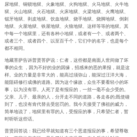
尿地狱、铜锁地狱、火象地狱、火狗地狱、火马地狱、火牛地
狱、火山地狱、火石地狱、火床地狱、火梁地狱、火鹰地狱、
锯牙地狱、剥皮地狱、饮血地狱、烧手地狱、烧脚地狱、倒刺
地狱、火屋地狱、铁屋地狱、火狼地狱、这样等等的地狱。其
中每一个地狱里，还有各种小地狱，或者有一个、或者两个、
或者三个、或者四个、以至百千个，它们中的名字，也是每个
都不相同。
地藏菩萨告诉普贤菩萨说：仁者，这些都是南面人世间做了坏
事的众生 ，因为不好的业的因缘，招感来的恶的果报，就是这
样。业的力量是非常大的，能高过须弥山，能深过汪洋大海，
能阻碍修行成佛的道路。因为这个缘故，众生不要看轻小的坏
事，以为没有罪。人死了是有报应的，一丝一毫不会少受的。
父亲、儿子、最亲的人，分开走不同的道路，各走各的;既使碰
到了，也没有肯代替去受惩罚的。我今天接受了佛祖的威力，
简单地说了，地狱里有罪的人，受报应的事，只希望仁者，暂
时听听这些话。
普贤回答说：我已经早就知道有三个恶道报应的事，希望尊敬