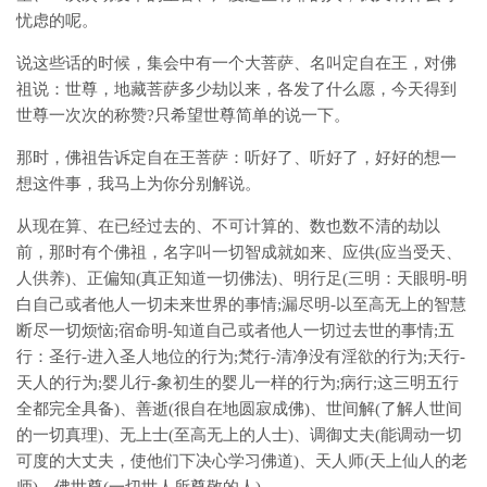
忧虑的呢。
说这些话的时候，集会中有一个大菩萨、名叫定自在王，对佛
祖说：世尊，地藏菩萨多少劫以来，各发了什么愿，今天得到
世尊一次次的称赞?只希望世尊简单的说一下。
那时，佛祖告诉定自在王菩萨：听好了、听好了，好好的想一
想这件事，我马上为你分别解说。
从现在算、在已经过去的、不可计算的、数也数不清的劫以
前，那时有个佛祖，名字叫一切智成就如来、应供(应当受天、
人供养)、正偏知(真正知道一切佛法)、明行足(三明：天眼明-明
白自己或者他人一切未来世界的事情;漏尽明-以至高无上的智慧
断尽一切烦恼;宿命明-知道自己或者他人一切过去世的事情;五
行：圣行-进入圣人地位的行为;梵行-清净没有淫欲的行为;天行-
天人的行为;婴儿行-象初生的婴儿一样的行为;病行;这三明五行
全都完全具备)、善逝(很自在地圆寂成佛)、世间解(了解人世间
的一切真理)、无上士(至高无上的人士)、调御丈夫(能调动一切
可度的大丈夫，使他们下决心学习佛道)、天人师(天上仙人的老