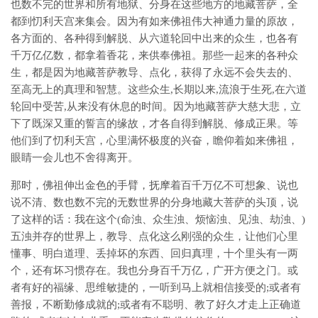
也数不完的世界和所有地狱、分身在这些地方的地藏菩萨，全
都到忉利天宫来集会。因为有如来佛祖伟大神通力量的原故，
各方面的、各种得到解脱、从六道轮回中出来的众生，也各有
千万亿亿数，都拿着香花，来供奉佛祖。那些一起来的各种众
生，都是因为地藏菩萨教导、点化，获得了永远不会失去的、
至高无上的真理和智慧。这些众生,长期以来,流浪于生死,在六道
轮回中受苦,从来没有休息的时间。因为地藏菩萨大慈大悲，立
下了既深又重的誓言的缘故，才各自得到解脱、修成正果。等
他们到了忉利天宫，心里满怀极度的兴奋，瞻仰着如来佛祖，
眼睛一会儿也不舍得离开。
那时，佛祖伸出金色的手臂，抚摩着百千万亿不可想象、说也
说不清、数也数不完的无数世界的分身地藏大菩萨的头顶，说
了这样的话：我在这个(命浊、众生浊、烦恼浊、见浊、劫浊、)
五浊并存的世界上，教导、点化这么刚强的众生，让他们心里
懂事、明白道理、丢掉坏的东西、回归真理，十个里头有一两
个，还有坏习惯存在。我也分身百千万亿，广开方便之门。或
者有好的福缘、思维敏捷的，一听到马上就相信接受的;或者有
善报，不断勤修成就的;或者有不聪明、教了好久才走上正确道