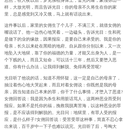
忽然，在入夜以后，梦见佛祖身体上，金光闪耀，象须弥山一
样，大放光明，而且告诉光目：你的母亲不久将生在你的家
里，总是感觉到又冷又饿，马上就有话说出来。
这件事以后，家里的女佣生了个儿子，不满三天，就借女佣的
嘴说话了。他一边伤心地哭着，一边磕头，告诉光目：生和死
是做下的业的缘故，因果报应，是要自己来承受的。我是你的
母亲，长久以来处在黑暗的地府。自从跟你分别以来，又一次
地坠入大地狱，靠了你的福德的力量，才能又出身为人，是一
个下贱的人，而且又短命，可以活十三年，然后又要堕入恶
道。你有什么办法，让我得到解脱、免得再受苦呢?
光目听了他说的话，知道不用怀疑，这一定是自己的母亲了，
抽泣着伤心地大哭起来，而且对着女佣说：你既然是我的母
亲，因当知道自己本来的罪，你干了什么事情，才堕入了恶道?
女佣回答说：我是因为杀生和用脏话骂人，这两种恶业而受到
报应。如果不是托你的福，挽救我脱离苦海，以这种恶业的罪
报，是不应该得到解脱的。光目问：地狱里，有罪人受的报
应，是什么样子?女佣回答说：受苦受罪这种事，简直不忍心拿
出来说，百千岁中一下子也难以说完。光目听了后，号啕大