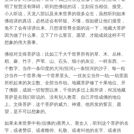
明了智慧没有障碍，听到您佛祖的话，立刻应当相信、接受。
小人听说，天龙八部以及未来世界的很多众生，虽然听到如来
佛祖讲的真话，必然还会有怀疑、不懂，假如硬让他们接受，
免不了会有诽谤出来。只想请世尊全面的说一下，地藏大菩萨
因为做了什么事、立下了什么誓言、愿望、才能成就这样不可
想象的伟大善事。
佛祖对文殊菩萨说：比如三千大千世界所有的草、木、丛林、
稻、麻、竹子、芦苇、山、石头、细小的灰尘、一样东西、一
个数字、当作一条印度的大河(恒河);一条恒河的沙子、每一粒
沙当作一个世界;每一个世界里头、一丝灰尘当作一劫;一劫里面
所积起来的灰尘数、全部当作劫。地藏菩萨修了十果地位、开
了佛眼，成就一切智慧以来，千倍的多过上面所讲，何况地藏
菩萨是在我们听说的、没有别人教育、自己开悟成佛的地位
上。文殊菩萨，这个菩萨的威力、神通、他所发的誓言、愿
望，是不可以想象的。
如果未来世界中有(信佛的)善男人、善女人，听到这个菩萨的名
字，或者赞叹、或者瞻仰、礼敬、或者叫他的名字、或者供