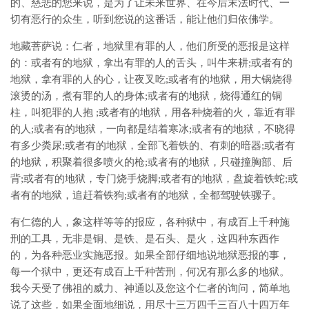
的、慈悲的您来说，是为了让未来世界、在今后末法时代、一
切有恶行的众生，听到您说的这番话，能让他们归依佛学。
地藏菩萨说：仁者，地狱里有罪的人，他们所受的恶报是这样
的：或者有的地狱，拿出有罪的人的舌头，叫牛来耕;或者有的
地狱，拿有罪的人的心，让夜叉吃;或者有的地狱，用大锅烧得
滚烫的汤，煮有罪的人的身体;或者有的地狱，烧得通红的铜
柱，叫犯罪的人抱 ;或者有的地狱，用各种烧着的火，靠近有罪
的人;或者有的地狱，一向都是结着寒冰;或者有的地狱，不晓得
有多少粪尿;或者有的地狱，全部飞着铁的、有刺的暗器;或者有
的地狱，积聚着很多喷火的枪;或者有的地狱，只碰撞胸部、后
背;或者有的地狱，专门烧手烧脚;或者有的地狱，盘旋着铁蛇;或
者有的地狱，追赶着铁狗;或者有的地狱，全都驾驶铁骡子。
有仁德的人，象这样等等的报应，各种狱中，有成百上千种施
刑的工具，无非是铜、是铁、是石头、是火，这四种东西作
的，为各种恶业实施恶报。如果全部仔细地说地狱恶报的事，
每一个狱中，更还有成百上千种苦刑，何况有那么多的地狱。
我今天受了佛祖的威力、神通以及您这个仁者的询问，简单地
说了这些，如果全面地细说，用尽十三万四千三百八十四万年