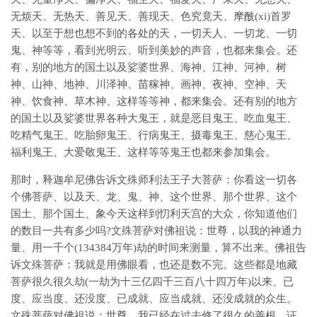
无烦天、无热天、善见天、善现天、色究竟天、摩酰(xi)首罗
天、以至于想也想不到的各处的天，一切天人、一切龙、一切
鬼、神等等，看到光明云、听到美妙的声音，也都来集会。还
有，别的地方的国土以及娑婆世界、海神、江神、河神、树
神、山神、地神、川泽神、苗稼神、画神、夜神、空神、天
神、饮食神、草木神、这样等等神，都来集会。还有别的地方
的国土以及娑婆世界各种大鬼王，就是恶目鬼王、吃血鬼王、
吃精气鬼王、吃胎卵鬼王、行病鬼王、摄毒鬼王、慈心鬼王、
福利鬼王、大爱敬鬼王、这样等等鬼王也都来参加集会。
那时，释迦牟尼佛告诉文殊师利法王子大菩萨：你看这一切各
个佛菩萨、以及天、龙、鬼、神、这个世界、那个世界、这个
国土、那个国土、象今天这样到忉利天宫的大众，你知道他们
的数目一共有多少吗?文殊菩萨对佛祖说：世尊，以我的神通力
量、用一千个(134384万年)劫的时间来测量，算不出来。佛祖告
诉文殊菩萨：我就是用佛眼看，也还是数不完。这些都是地藏
菩萨很久很久劫(一劫为十三亿四千三百八十四万年)以来、已
度、应当度、还没度、已成就、应当成就、还没成就的众生。
文殊菩萨对佛祖说：世尊，我已经在过去修了很久的善根，证